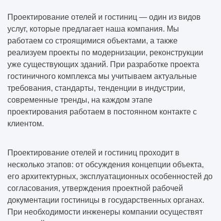
Проектирование отелей и гостиниц — один из видов
Как формируется техническое задание на
услуг, которые предлагает наша компания. Мы
проектирование
работаем со строящимися объектами, а также
реализуем проекты по модернизации, реконструкции
Когда нужно обследование здания
уже существующих зданий. При разработке проекта
гостиничного комплекса мы учитываем актуальные
Как проходит предпроектная подготовка
требования, стандарты, тенденции в индустрии,
современные тренды, на каждом этапе
Что входит в проектную документацию
проектирования работаем в постоянном контакте с
клиентом.
Как выбрать конструктивную схему здания
Проектирование отелей и гостиниц проходит в
Какие изыскания нужны перед
несколько этапов: от обсуждения концепции объекта,
строительством
его архитектурных, эксплуатационных особенностей до
согласования, утверждения проектной рабочей
Как проходит строительство объекта под
документации гостиницы в государственных органах.
ключ
При необходимости инженеры компании осуществят