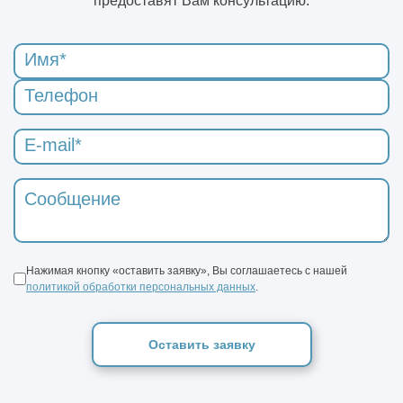
предоставят Вам консультацию.
Какие вопросы нужно задать компании ДО
подписания договора (чек-лист)
Как одно инженерное решение может
изменить весь объект
Какие решения нельзя отменить после
начала строительства
Как заказчик сам создаёт перерасход, а
потом винит подрядчика
Нажимая кнопку «оставить заявку», Вы соглашаетесь с нашей
политикой обработки персональных данных
.
Оставить заявку