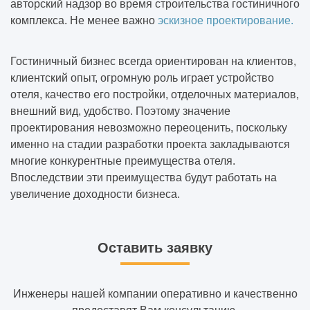
авторский надзор во время строительства гостиничного
комплекса. Не менее важно
эскизное проектирование.
Когда нужна реконструкция здания
Решения, которые выглядят красиво в
Гостиничный бизнес всегда ориентирован на клиентов,
Pinterest, но плохо работают в реальности
клиентский опыт, огромную роль играет устройство
отеля, качество его постройки, отделочных материалов,
Миф: «Проект нужен только для
внешний вид, удобство. Поэтому значение
согласований» — разбираем на примерах
проектирования невозможно переоценить, поскольку
именно на стадии разработки проекта закладываются
Почему дешёвый проект почти всегда
многие конкурентные преимущества отеля.
выходит самым дорогим
Впоследствии эти преимущества будут работать на
увеличение доходности бизнеса.
Где заказчики чаще всего теряют деньги,
даже не заметив этого
Оставить заявку
Экономия, которая реально работает: 5
решений без потери качества
Инженеры нашей компании оперативно и качественно